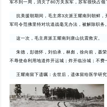
军不到一周，消灭了80万关东军，苏军很快占领
抗美援朝期间，毛主席3次派王耀南到朝鲜，开
军司令范佛里特对坑道战毫无办法，被解除职务
这一次，毛主席派王耀南到唐山抗震救灾。
朱德，彭德怀，刘伯承，林彪，徐向前，聂荣
不辱使命利用地道炸开运城；炸开临汾城；不费
王耀南留下遗嘱：去世后，遗体留给医学研究