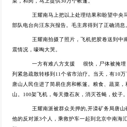
菜，和肉，马上提供30万个帐篷。
王耀南马上把以上处理结果和盼望中央马上解
部队电台向汪东兴报告。毛主席得到了正确
王耀南拍摄了照片，飞机把胶卷送到中南
震情况，嚎啕大哭。
一方有难八方支援 很快，尸体被掩埋，
列紧急疏散转移到11个省市治疗。当天，有10
唐山人民住进了简易住房和帐篷。粮食、蔬菜，
山。100架飞机，每天撒石灰，消灭苍蝇，蚊
王耀南派被群众关押的,开滦矿务局唐山矿
他的反对派3个人，乘救护车一起到北京中南海