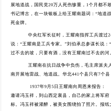
展地道战，国民党20万人死伤惨重，1个月都不
书记博古，在一块银板上给王耀南题词：“地道战
死金牌。
中央红军长征时，王耀南指挥工兵渡过24
说：“王耀南是工兵专家。”刘伯承总参谋长说：
过不去的坡，只要有酒，没有王耀南过不去的
王耀南在抗日战争中负伤，毛主席派夫人
南开展地雷战、地道战。华北441个县只有7
1937年9月5日王耀南向周恩来报告： 19
邀请冯玉祥，到山西定襄县，自己的家上将军府
标。冯玉祥被灌醉，被美女围绕拍了照片。报纸