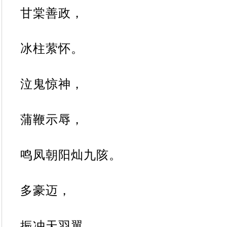
甘棠善政，
冰柱萦怀。
泣鬼惊神，
蒲鞭示辱，
鸣凤朝阳灿九陔。
多豪迈，
振冲天羽翼，