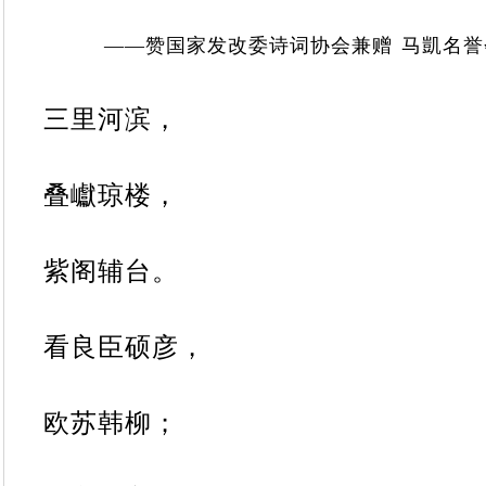
——
赞
国
家
发
改
委
诗
词
协
会
兼
赠
马凱名誉
三里河滨，
叠巘琼楼，
紫阁辅台。
看良臣硕彦，
欧苏韩柳；