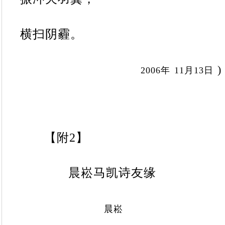
横扫阴霾。
)
2006
年
11
月
13
日
【附2
】
晨崧马凯诗友缘
晨崧