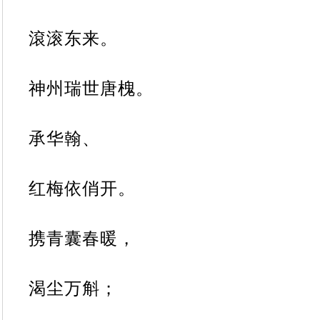
滾滚东来。
神州瑞世唐槐。
承华翰、
红梅依俏开。
携青囊春暖，
渴尘万斛；