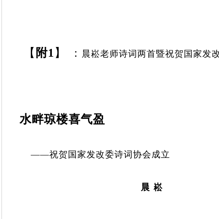
【
附1
】
：
晨崧老师诗词两首暨祝贺国家发
水畔琼
楼喜气盈
——
祝贺
国
家
发
改
委
诗
词
协
会
成
立
晨 崧