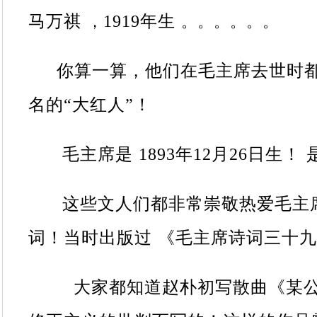
马万祺
1919
年生
，
。。。。。。
你算一算，他们在毛主席去世时都
名的“大红人”！
毛主席是
1893
年
12
月
26
日生！
这些文人们都非常崇敬热爱毛主席
词！当时出版过
《毛主席诗词三十九
大家都知道赵朴初写散曲《某公三