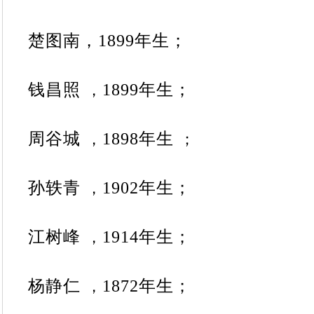
楚图南，
1899
年生；
钱昌照
1899
年生；
，
周谷城
1898
年生
，
；
孙轶青
1902
年生；
，
江树峰
1914
年生；
，
杨静仁
1872
年生；
，