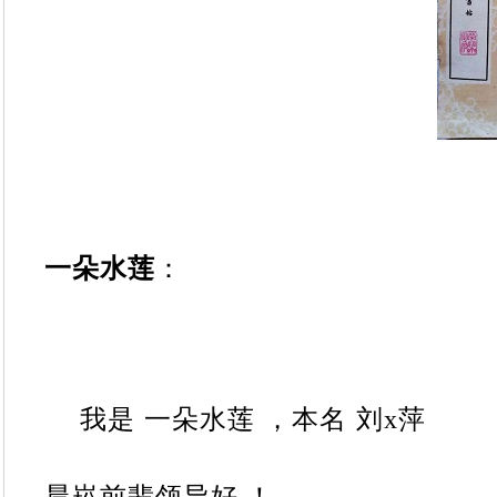
一朵水莲
：
我是
一朵水莲
，
本名
刘
x
萍