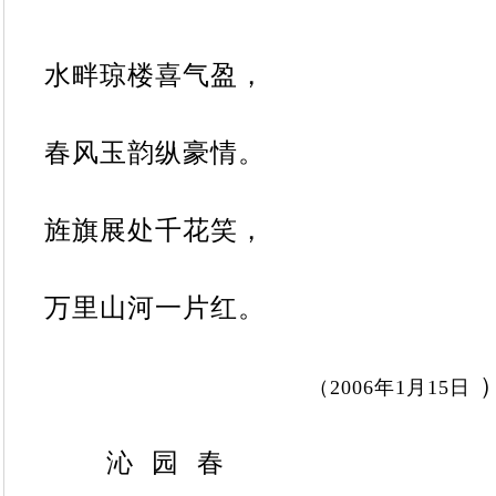
水畔琼楼喜气盈，
春风玉韵纵豪情。
旌旗展处千花笑，
万里山河一片红。
（
2006
年
1
月
15
日
沁
园
春