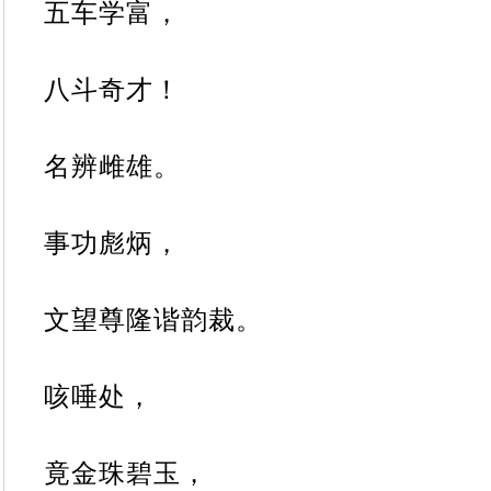
五车学富，
八斗奇才！
名辨雌雄。
事功彪炳，
文望尊隆谐韵裁。
咳唾处，
竟金珠碧玉，