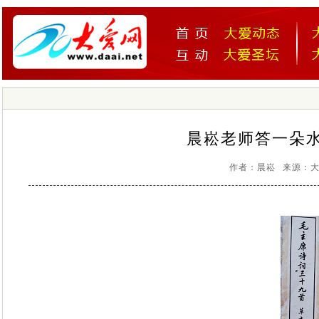
晨崧老师答一朵
作者：晨崧 来源：大爱网