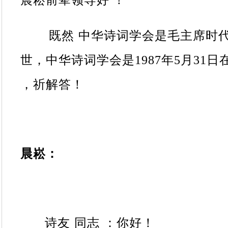
晨崧前辈领导好
！
既然
中华诗词学会是毛主席时
世，中华诗词学会是
1987
年
5
月
31
日
，祈解答！
晨崧
：
诗友
同志
：
你好！