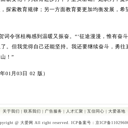
强，探索教育规律；另一方面教育要更加均衡发展，希
贺词令张桂梅感到温暖又振奋。“‘征途漫漫，惟有奋斗
息了。但我觉得自己还能坚持。我还要继续奋斗，勇往
山！”
年
01
月
03
日
02
版）
关于我们
|
联系我们
|
广告服务
|
人才汇聚
|
互信同心
|
大爱基地
pyright @ 大爱网 All right reserved. ICP备案号：
京ICP备110296