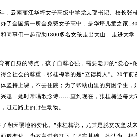
年，云南丽江华坪女子高级中学党支部书记、校长张
创办了全国第一所全免费女子高中，是华坪儿童之家
13
她和同事们一起帮助
1800
多名女孩走出大山、走进大学
育有自身的特点，孩子自尊心强，需要老师的“爱心
+
得全社会的尊重，张桂梅靠的是“立德树人”。
20
年前
病体坚持上课，不去住院；为了帮助山里的穷困学生，
的兴趣，她时常唱歌念诗……直到现在，张桂梅还每天
灯，赶走路上的野生动物。
生了翻天覆地的变化。”张桂梅说，尤其是脱贫攻坚以
神面貌变化，为教育进步打下了坚实基础。她认为，提