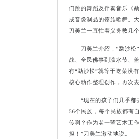
们跳的舞蹈及伴奏音乐《
成音像制品的傣族歌舞。
刀美兰一直忙着义务教几
刀美兰介绍，“勐沙松”
战、全民佛事到泼水节、
有“勐沙松”就等于吃菜没
核心动作整理创作，再次
“现在的孩子们几乎都去
56
个民族，每个民族都有
传啊？作为老一辈艺术工
担！”刀美兰激动地说。