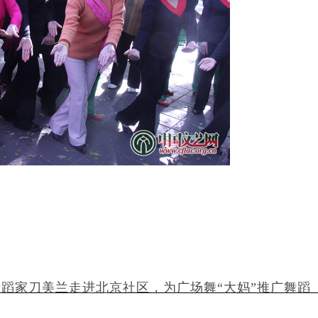
蹈家刀美兰走进北京社区，为广场舞“大妈”推广舞蹈