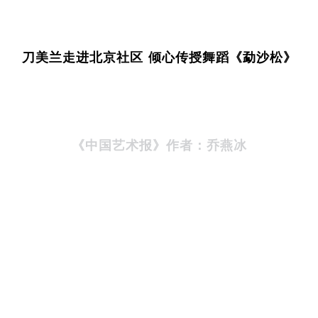
刀美兰走进北京社区 倾心传授舞蹈《勐沙松》
《
中国艺术报》作者：乔燕冰