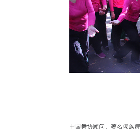
中国舞协顾问、著名傣族舞