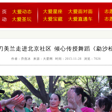
刀美兰走进北京社区 倾心传授舞蹈《勐沙
作者：乔燕冰 来源：大爱网 时间：2015-11-28 浏览：7026