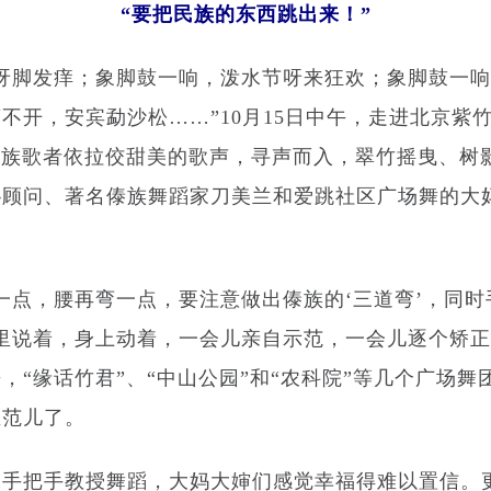
“要把民族的东西跳出来！”
脚发痒；象脚鼓一响，泼水节呀来狂欢；象脚鼓一响
不开，安宾勐沙松……”
10
月
15
日中午，走进北京紫
傣族歌者依拉佼甜美的歌声，寻声而入，翠竹摇曳、树
协顾问、著名傣族舞蹈家刀美兰和爱跳社区广场舞的大
点，腰再弯一点，要注意做出傣族的‘三道弯’，同时
里说着，身上动着，一会儿亲自示范，一会儿逐个矫
，“缘话竹君”、“中山公园”和“农科院”等几个广场
业范儿了。
把手教授舞蹈，大妈大婶们感觉幸福得难以置信。