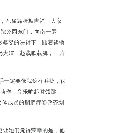
，孔雀舞呀舞吉祥，大家
竹院公园东门，向南一隅
影婆娑的映衬下，踏着铿锵
妈大婶一起载歌载舞，一片
手一定要像我这样并拢，保
正动作，音乐响起时领跳，
舞团体成员的翩翩舞姿整齐划
更让她们觉得荣幸的是，他