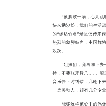
“象脚鼓一响，心儿跳呀
快来勐沙松，我们的生活离
的“缘话竹君”景区便传来
热烈的象脚鼓声，中国舞
欢跃。
“姐妹们，腿再绷下去一
持，不要张牙舞爪……”嘴
音乐停下时纠错，几轮下来
一柔美动人，颇有几分专
能够这样被心中的偶像手