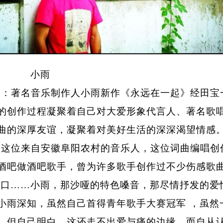
雨
：著名音乐制作人小雨新作《永远在一起》经田宝
的创作过程凝聚着自己对大爱形象代言人、著名歌
曲的深厚友谊，凝聚着对美好生活的深深渴望情感
，这位来自安徽阜阳农村的音乐人，这位词曲编唱创
酒吧做酒吧歌手，曾为许多歌手创作过不少伤感歌曲
伤口……小雨，那沙哑的特色嗓音，那尽情抒发的爱
小雨深知，虽然自己首得青年歌手大赛冠军 ，虽然
，但
自己
明白，这还走不出爱与痛的边缘
，
而自从