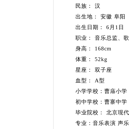
民族： 汉
出生地： 安徽 阜阳
出生日期：
6
月
1
日
职业： 音乐总监、歌
身高：
168cm
体重：
52kg
星座： 双子座
血型：
A
型
小学学校：曹庙小
初中学校：曹寨中
毕业院校： 北京现代
专业：音乐表演 声乐