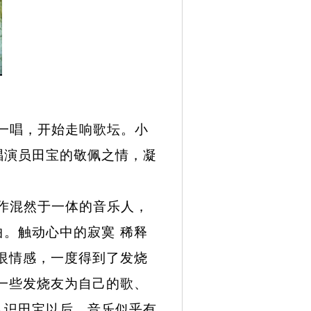
一唱，开始走响歌坛。小
唱演员田宝的敬佩之情，凝
。
作混然于一体的音乐人，
。触动心中的寂寞 稀释
恨情感，一度得到了发烧
一些发烧友为自己的歌
、
认识田宝以后，音乐似乎有