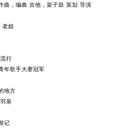
，编曲 吉他，架子鼓 策划 导演
 老姐
 流行
青年歌手大赛冠军
色
的地方
 羽泉
爷
游记