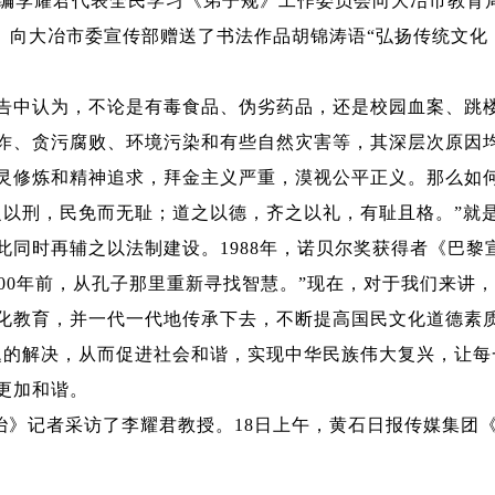
李耀君代表全民学习《弟子规》工作委员会向大冶市教育
。向大冶市委宣传部赠送了书法作品胡锦涛语
“
弘扬传统文化
。
告中认为，不论是有毒食品、伪劣药品，还是校园血案、跳
诈、贪污腐败、环境污染和有些自然灾害等，其深层次原因
灵修炼和精神追求，拜金主义严重，漠视公平正义。那么如
之以刑，民免而无耻；道之以德，齐之以礼，有耻且格。
”
就
此同时再辅之以法制建设。
1988
年，诺贝尔奖获得者《巴黎
00
年前，从孔子那里重新寻找智慧。
”
现在，对于我们来讲，
化教育，并一代一代地传承下去，不断提高国民文化道德素
题的解决，从而促进社会和谐，实现中华民族伟大复兴，让每
更加和谐。
》记者采访了李耀君教授。
18
日上午，黄石日报传媒集团