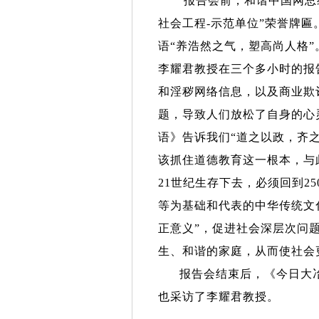
报告会前，和谐中国网总编
社会工程
-
示范单位
”
荣誉牌匾
语
“
养浩然之气，塑高尚人格
”
李耀君教授在三个多小时的报
和淫秽网络信息，以及商业欺
题，导致人们放松了自身的心
语》告诉我们
“
道之以政，齐
该抓住道德教育这一根本，与
21
世纪生存下去，必须回到
25
等为基础和代表的中华传统文
正意义
”
，促进社会深层次问
生、和谐的家庭，从而使社会
报告会结束后，《今日大冶
也采访了李耀君教授。