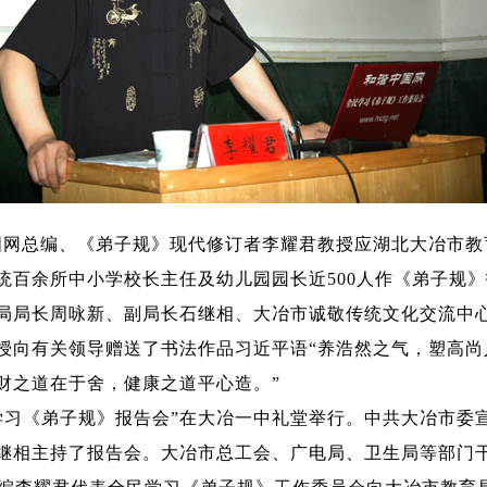
国网总编、《弟子规》现代修订者李耀君教授应湖北大冶市教
统百余所中小学校长主任及幼儿园园长近
500
人作《弟子规》
局局长周咏新、副局长石继相、大冶市诚敬传统文化交流中
授向有关领导赠送了书法作品习近平语
“
养浩然之气，塑高尚
财之道在于舍，健康之道平心造。
”
学习《弟子规》报告会
”
在大冶一中礼堂举行。中共大冶市委
继相主持了报告会。大冶市总工会、广电局、卫生局等部门